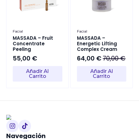
Facial
Facial
MASSADA – Fruit
MASSADA –
Concentrate
Energetic Lifting
Peeling
Complex Cream
55,00
€
64,00
€
70,00
€
El
El
precio
precio
Añadir Al
Añadir Al
original
actual
Carrito
Carrito
era:
es:
70,00 €.
64,00 €.
Navegación