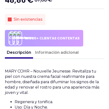
48,86
€
67,00
€
El
El
precio
precio
original
actual
Sin existencias
era:
es:
67,00 €.
48,86 €.
10.000+ CLIENTAS CONTENTAS
Descripción
Información adicional
MARY COHR – Nouvelle Jeunesse. Revitaliza tu
piel con nuestra crema facial reafirmante para
hombre, diseñada para difuminar los signos de la
edad y renovar el rostro para una apariencia más
joven y vital.
Regenera y tonifica.
Uso: Día y Noche.