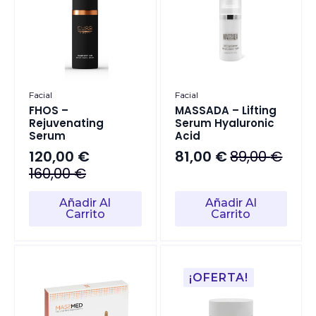
Facial
Facial
FHOS –
MASSADA – Lifting
Rejuvenating
Serum Hyaluronic
Serum
Acid
120,00
€
81,00
€
89,00
€
El
El
El
El
160,00
€
precio
precio
precio
precio
original
actual
Añadir Al
Añadir Al
original
actual
era:
es:
Carrito
Carrito
era:
es:
89,00 €.
81,00 €.
160,00 €.
120,00 €.
¡OFERTA!