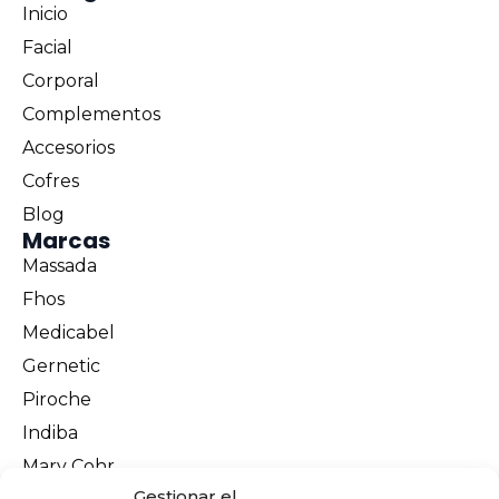
Inicio
Facial
Corporal
Complementos
Accesorios
Cofres
Blog
Marcas
Massada
Fhos
Medicabel
Gernetic
Piroche
Indiba
Mary Cohr
Información legal
Gestionar el