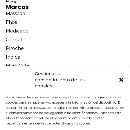
Blog
Marcas
Massada
Fhos
Medicabel
Gernetic
Piroche
Indiba
Mary Cohr
Información legal
Gestionar el
Aviso Legal
consentimiento de las
cookies
Política de privacidad
Política de cookies
Para ofrecer las mejores experiencias, utilizamos tecnologías como las
cookies para almacenar y/o acceder a la información del dispositivo. El
Terminos y condiciones
consentimiento de estas tecnologías nos permitirá procesar datos como
el comportamiento de navegación o las identificaciones únicas en este
Envíos y devoluciones
sitio. No consentir o retirar el consentimiento, puede afectar
Pago seguro
negativamente a ciertas características y funciones.