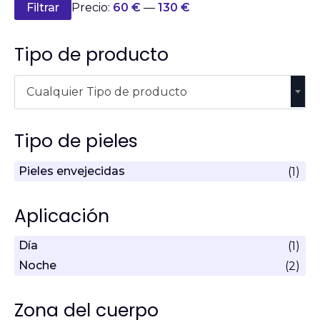
Precio
Precio
Filtrar
Precio:
60 €
—
130 €
mínimo
máximo
Tipo de producto
Cualquier Tipo de producto
Tipo de pieles
Pieles envejecidas
(1)
Aplicación
Día
(1)
Noche
(2)
Zona del cuerpo