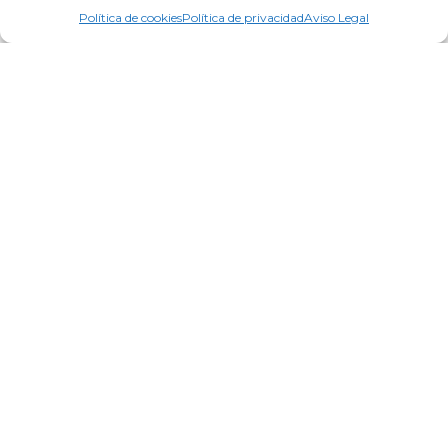
Medicabel
Política de cookies
Política de privacidad
Aviso Legal
Gernetic
Piroche
Indiba
Mary Cohr
Información legal
Aviso Legal
Política de privacidad
Política de cookies
Terminos y condiciones
Envíos y devoluciones
Pago seguro
Contacto