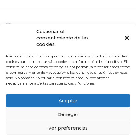
Gestionar el
consentimiento de las
Navegación
cookies
Inicio
Para ofrecer las mejores experiencias, utilizamos tecnologías como las
Facial
cookies para almacenar y/o acceder a la información del dispositivo. El
consentimiento de estas tecnologías nos permitirá procesar datos como
Corporal
el comportamiento de navegación o las identificaciones únicas en este
Complementos
sitio. No consentir o retirar el consentimiento, puede afectar
negativamente a ciertas características y funciones.
Accesorios
Cofres
Aceptar
Blog
Marcas
Denegar
Massada
Ver preferencias
Fhos