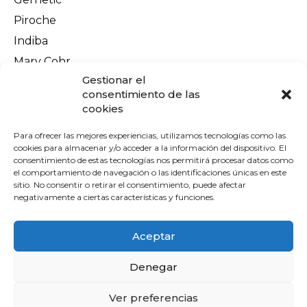
Piroche
Indiba
Mary Cohr
Información legal
Gestionar el
Aviso Legal
consentimiento de las
cookies
Política de privacidad
Política de cookies
Para ofrecer las mejores experiencias, utilizamos tecnologías como las
cookies para almacenar y/o acceder a la información del dispositivo. El
Terminos y condiciones
consentimiento de estas tecnologías nos permitirá procesar datos como
el comportamiento de navegación o las identificaciones únicas en este
Envíos y devoluciones
sitio. No consentir o retirar el consentimiento, puede afectar
Pago seguro
negativamente a ciertas características y funciones.
Contacto
Aceptar
Denegar
Ver preferencias
Financiado por la Unión Europea -