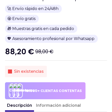
🚀 Envío rápido en 24/48h
🤩 Envío gratis
🎁 Muestras gratis en cada pedido
💖 Asesoramiento profesional por Whatsapp
88,20
€
98,00
€
El
El
precio
precio
original
actual
Sin existencias
era:
es:
98,00 €.
88,20 €.
10.000+ CLIENTAS CONTENTAS
Descripción
Información adicional