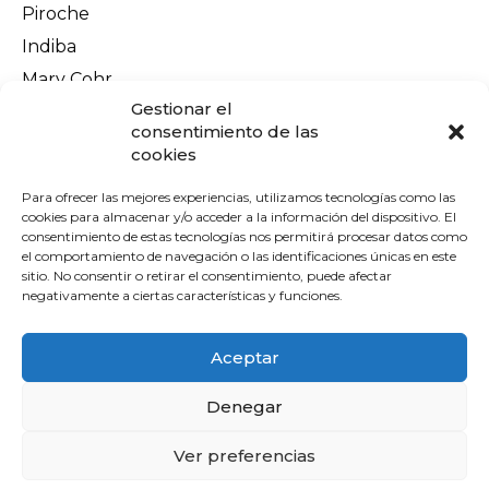
Piroche
Indiba
Mary Cohr
Información legal
Gestionar el
Aviso Legal
consentimiento de las
cookies
Política de privacidad
Política de cookies
Para ofrecer las mejores experiencias, utilizamos tecnologías como las
cookies para almacenar y/o acceder a la información del dispositivo. El
Terminos y condiciones
consentimiento de estas tecnologías nos permitirá procesar datos como
el comportamiento de navegación o las identificaciones únicas en este
Envíos y devoluciones
sitio. No consentir o retirar el consentimiento, puede afectar
Pago seguro
negativamente a ciertas características y funciones.
Contacto
Aceptar
Denegar
Ver preferencias
Financiado por la Unión Europea -