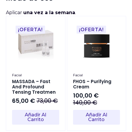
Aplicar
una vez a la semana
.
¡OFERTA!
¡OFERTA!
Facial
Facial
MASSADA – Fast
FHOS – Purifying
And Profound
Cream
Tensing Treatmen
100,00
€
65,00
€
73,00
€
El
El
140,00
€
El
El
precio
precio
precio
precio
Añadir Al
Añadir Al
original
actual
original
actual
Carrito
Carrito
era:
es:
era:
es:
140,00 €.
100,00 €.