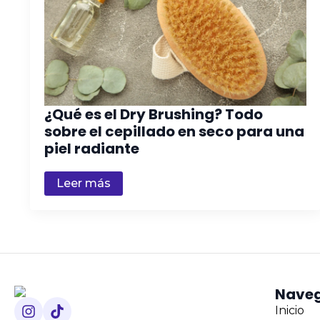
¿Qué es el Dry Brushing? Todo
sobre el cepillado en seco para una
piel radiante
Leer más
Nave
Inicio