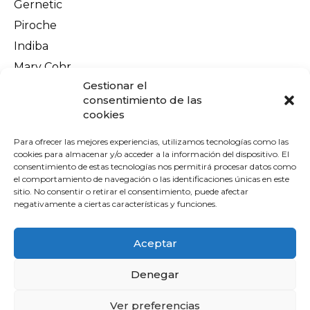
Gernetic
Piroche
Indiba
Mary Cohr
Información legal
Gestionar el
Aviso Legal
consentimiento de las
cookies
Política de privacidad
Política de cookies
Para ofrecer las mejores experiencias, utilizamos tecnologías como las
cookies para almacenar y/o acceder a la información del dispositivo. El
Terminos y condiciones
consentimiento de estas tecnologías nos permitirá procesar datos como
el comportamiento de navegación o las identificaciones únicas en este
Envíos y devoluciones
sitio. No consentir o retirar el consentimiento, puede afectar
Pago seguro
negativamente a ciertas características y funciones.
Contacto
Aceptar
Denegar
Ver preferencias