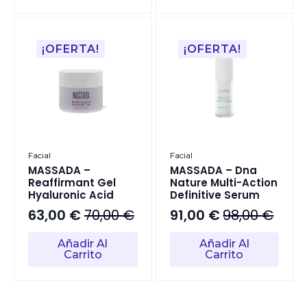
70,00 €.
61,00 €.
140,00 €.
100,00 €.
¡OFERTA!
¡OFERTA!
Facial
Facial
MASSADA –
MASSADA – Dna
Reaffirmant Gel
Nature Multi-Action
Hyaluronic Acid
Definitive Serum
63,00
€
70,00
€
91,00
€
98,00
€
El
El
El
El
precio
precio
precio
precio
Añadir Al
Añadir Al
original
actual
original
actual
Carrito
Carrito
era:
es:
era:
es:
70,00 €.
63,00 €.
98,00 €.
91,00 €.