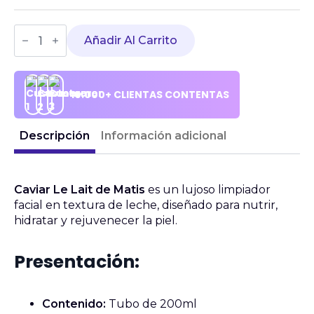
precio
precio
MATIS
original
actual
Caviar
Añadir Al Carrito
The
Milk
era:
es:
cantidad
62,00 €.
57,00 €.
10.000+ CLIENTAS CONTENTAS
Descripción
Información adicional
Caviar Le Lait de Matis
es un lujoso limpiador
facial en textura de leche, diseñado para nutrir,
hidratar y rejuvenecer la piel.
Presentación:
Contenido:
Tubo de 200ml