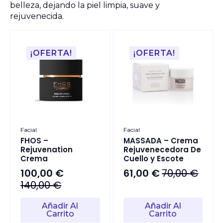
belleza, dejando la piel limpia, suave y
rejuvenecida.
¡OFERTA!
¡OFERTA!
Facial
Facial
FHOS –
MASSADA – Crema
Rejuvenation
Rejuvenecedora De
Crema
Cuello y Escote
100,00
€
61,00
€
70,00
€
El
El
El
El
140,00
€
precio
precio
precio
precio
original
actual
Añadir Al
Añadir Al
original
actual
era:
es:
Carrito
Carrito
era:
es: