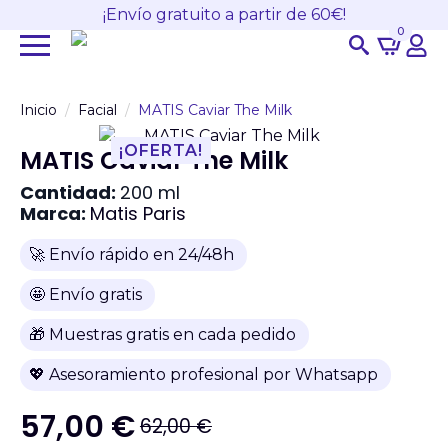
¡Envío gratuito a partir de 60€!
0
Search
for:
Inicio
Facial
MATIS Caviar The Milk
¡OFERTA!
MATIS Caviar The Milk
Cantidad:
200 ml
Marca:
Matis Paris
🚀 Envío rápido en 24/48h
🤩 Envío gratis
🎁 Muestras gratis en cada pedido
💖 Asesoramiento profesional por Whatsapp
57,00
€
62,00
€
El
El