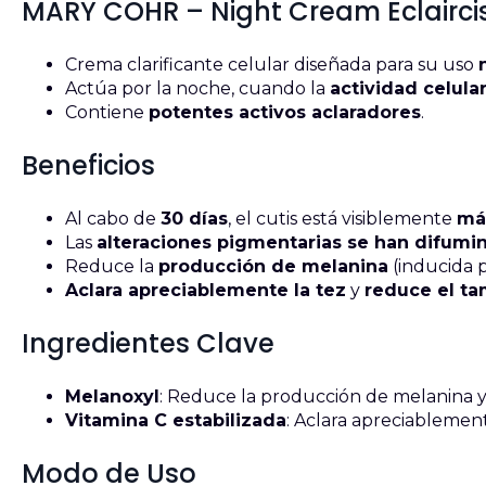
MARY COHR – Night Cream Eclaircis
Crema clarificante celular diseñada para su uso
Actúa por la noche, cuando la
actividad celula
Contiene
potentes activos aclaradores
.
Beneficios
Al cabo de
30 días
, el cutis está visiblemente
más
Las
alteraciones pigmentarias se han difumi
Reduce la
producción de melanina
(inducida p
Aclara apreciablemente la tez
y
reduce el ta
Ingredientes Clave
Melanoxyl
: Reduce la producción de melanina y l
Vitamina C estabilizada
: Aclara apreciablement
Modo de Uso