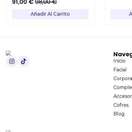
91,00
€
98,00
€
El
El
precio
precio
Añadir Al Carrito
A
original
actual
era:
es:
98,00 €.
91,00 €.
Nave
Inicio
Facial
Corpora
Comple
Accesor
Cofres
Blog