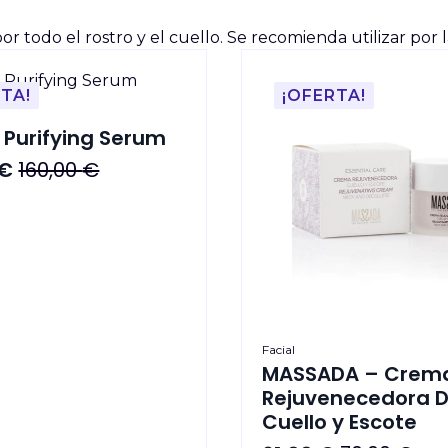
or todo el rostro y el cuello. Se recomienda utilizar p
TA!
¡OFERTA!
 Purifying Serum
€
160,00
€
l
€.
€.
Facial
MASSADA – Crem
Rejuvenecedora 
Cuello y Escote