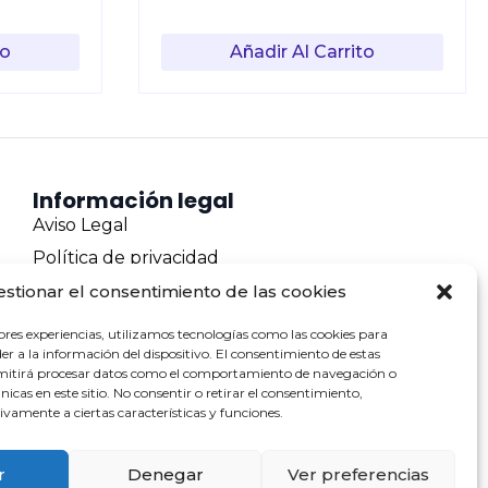
to
Añadir Al Carrito
Información legal
Aviso Legal
Política de privacidad
Política de cookies
estionar el consentimiento de las cookies
Terminos y condiciones
ores experiencias, utilizamos tecnologías como las cookies para
r a la información del dispositivo. El consentimiento de estas
Envíos y devoluciones
rmitirá procesar datos como el comportamiento de navegación o
Pago seguro
únicas en este sitio. No consentir o retirar el consentimiento,
vamente a ciertas características y funciones.
Contacto
r
Denegar
Ver preferencias