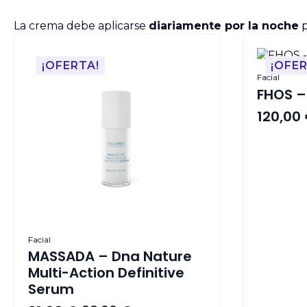
La crema debe aplicarse
diariamente por la noche
p
¡OFERTA!
¡OFER
Facial
FHOS –
120,00
El
El
precio
precio
origina
actual
era:
es:
160,00 
120,00 
Facial
MASSADA – Dna Nature
Multi-Action Definitive
Serum