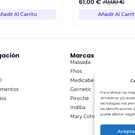
61,00
€
70,00
€
El
El
precio
precio
ñadir Al Carrito
Añadir Al Carri
original
actual
era:
es:
70,00 €.
61,00 €.
gación
Marcas
Massada
Fhos
l
Medicabel
G
mentos
Gernetic
Para ofrecer las mej
almacenar y/o accede
ios
Piroche
tecnologías nos pe
Indiba
las identificaciones 
puede afectar negati
Mary Cohr
Acepta