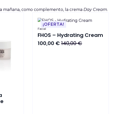
or la mañana, como complemento, la crema
Day Cream
.
¡OFERTA!
Facial
FHOS – Hydrating Cream
100,00
€
140,00
€
El
El
precio
precio
original
actual
era:
es:
140,00 €.
100,00 €.
a
De