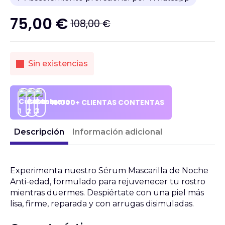
75,00
€
108,00
€
El
El
precio
precio
original
actual
Sin existencias
era:
es:
108,00 €.
75,00 €.
10.000+ CLIENTAS CONTENTAS
Descripción
Información adicional
Experimenta nuestro Sérum Mascarilla de Noche
Anti-edad, formulado para rejuvenecer tu rostro
mientras duermes. Despiértate con una piel más
lisa, firme, reparada y con arrugas disimuladas.