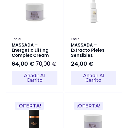
Facial
Facial
MASSADA –
MASSADA –
Energetic Lifting
Extracto Pieles
Complex Cream
Sensibles
64,00
€
70,00
€
24,00
€
El
El
precio
precio
Añadir Al
Añadir Al
original
actual
Carrito
Carrito
era:
es:
70,00 €.
64,00 €.
¡OFERTA!
¡OFERTA!