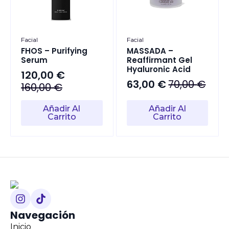
Facial
Facial
FHOS – Purifying
MASSADA –
Serum
Reaffirmant Gel
Hyaluronic Acid
120,00
€
63,00
€
70,00
€
El
El
160,00
€
El
El
precio
precio
precio
precio
Añadir Al
Añadir Al
original
actual
original
actual
Carrito
Carrito
era:
es:
era:
es:
160,00 €.
120,00 €.
70,00 €.
63,00 €.
Navegación
Inicio