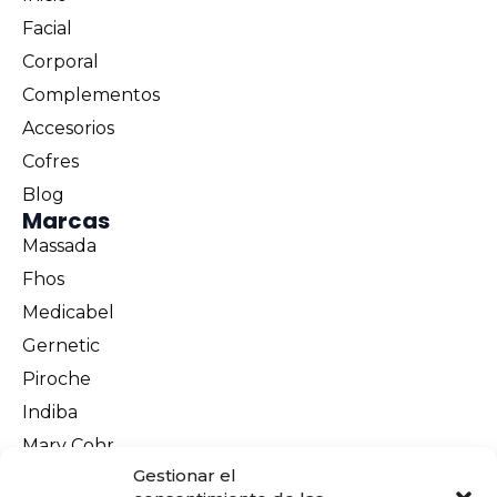
Facial
Corporal
Complementos
Accesorios
Cofres
Blog
Marcas
Massada
Fhos
Medicabel
Gernetic
Piroche
Indiba
Mary Cohr
Información legal
Gestionar el
Aviso Legal