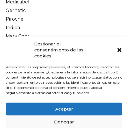
Medicabel
Gernetic
Piroche
Indiba
Mary Cohr
Información legal
Gestionar el
Aviso Legal
consentimiento de las
cookies
Política de privacidad
Política de cookies
Para ofrecer las mejores experiencias, utilizamos tecnologías como las
cookies para almacenar y/o acceder a la información del dispositivo. El
Terminos y condiciones
consentimiento de estas tecnologías nos permitirá procesar datos como
el comportamiento de navegación o las identificaciones únicas en este
Envíos y devoluciones
sitio. No consentir o retirar el consentimiento, puede afectar
Pago seguro
negativamente a ciertas características y funciones.
Contacto
Aceptar
Denegar