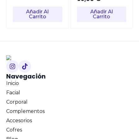
original
actual
era:
es:
Añadir Al
Añadir Al
Carrito
Carrito
43,00 €.
38,00 €.
Navegación
Inicio
Facial
Corporal
Complementos
Accesorios
Cofres