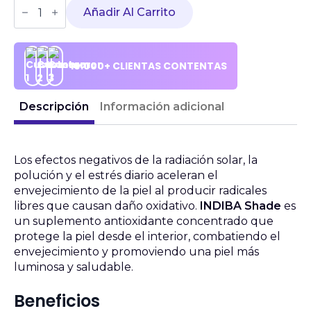
INDIBA
original
actual
-
Añadir Al Carrito
Shade
cantidad
era:
es:
33,00 €.
28,00 €.
10.000+ CLIENTAS CONTENTAS
Descripción
Información adicional
Los efectos negativos de la radiación solar, la
polución y el estrés diario aceleran el
envejecimiento de la piel al producir radicales
libres que causan daño oxidativo.
INDIBA Shade
es
un suplemento antioxidante concentrado que
protege la piel desde el interior, combatiendo el
envejecimiento y promoviendo una piel más
luminosa y saludable.
Beneficios