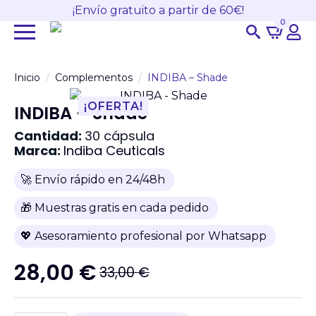
¡Envío gratuito a partir de 60€!
0
Search
for:
Inicio
Complementos
INDIBA – Shade
¡OFERTA!
INDIBA – Shade
Cantidad:
30 cápsula
Marca:
Indiba Ceuticals
🚀 Envío rápido en 24/48h
🎁 Muestras gratis en cada pedido
💖 Asesoramiento profesional por Whatsapp
28,00
€
33,00
€
El
El
precio
precio