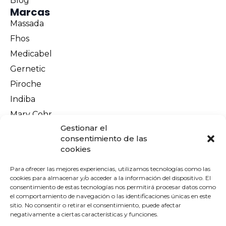
Blog
Marcas
Massada
Fhos
Medicabel
Gernetic
Piroche
Indiba
Mary Cohr
Información legal
Gestionar el
Aviso Legal
consentimiento de las
cookies
Política de privacidad
Política de cookies
Para ofrecer las mejores experiencias, utilizamos tecnologías como las
cookies para almacenar y/o acceder a la información del dispositivo. El
Terminos y condiciones
consentimiento de estas tecnologías nos permitirá procesar datos como
el comportamiento de navegación o las identificaciones únicas en este
Envíos y devoluciones
sitio. No consentir o retirar el consentimiento, puede afectar
Pago seguro
negativamente a ciertas características y funciones.