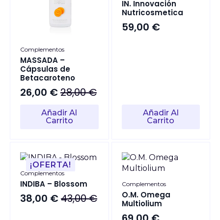
IN. Innovación
Nutricosmetica
59,00
€
Complementos
MASSADA –
Cápsulas de
Betacaroteno
26,00
€
28,00
€
El
El
precio
precio
Añadir Al
Añadir Al
original
actual
Carrito
Carrito
era:
es:
28,00 €.
26,00 €.
¡OFERTA!
Complementos
INDIBA – Blossom
Complementos
O.M. Omega
38,00
€
43,00
€
El
El
Multiolium
precio
precio
69,00
€