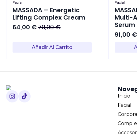
Facial
Facial
MASSADA – Energetic
MASSAD
Lifting Complex Cream
Multi-A
Serum
64,00
€
70,00
€
El
El
91,00
precio
precio
El
El
original
actual
precio
precio
Añadir Al Carrito
A
era:
es:
origina
actual
70,00 €.
64,00 €.
era:
es:
98,00 €
91,00 €
Nave
Inicio
Facial
Corpora
Comple
Accesor