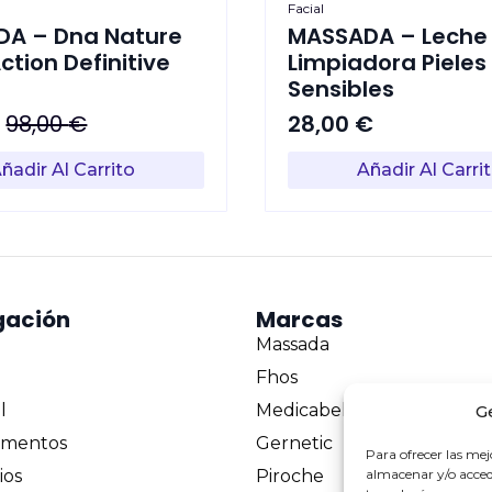
Facial
A – Dna Nature
MASSADA – Leche
ction Definitive
Limpiadora Pieles
Sensibles
€
98,00
€
28,00
€
ñadir Al Carrito
Añadir Al Carri
l
.
.
gación
Marcas
Massada
Fhos
l
Medicabel
G
mentos
Gernetic
Para ofrecer las mej
ios
Piroche
almacenar y/o accede