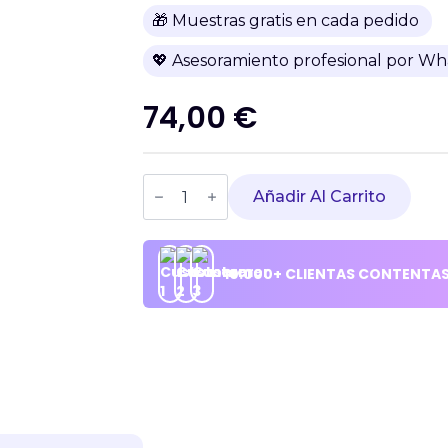
🎁 Muestras gratis en cada pedido
💖 Asesoramiento profesional por W
74,00
€
GERNETIC
Peaux
Añadir Al Carrito
Mixtes
et
Grasses
-
10.000+ CLIENTAS CONTENTA
Crema
Pieles
Mixtas
y
Grasas
cantidad