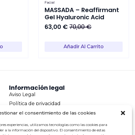
Facial
MASSADA – Reaffirmant
Gel Hyaluronic Acid
63,00
€
70,00
€
El
El
precio
precio
original
actual
to
Añadir Al Carrito
era:
es:
70,00 €.
63,00 €.
Información legal
Aviso Legal
Política de privacidad
Política de cookies
estionar el consentimiento de las cookies
Terminos y condiciones
ores experiencias, utilizamos tecnologías como las cookies para
Envíos y devoluciones
r a la información del dispositivo. El consentimiento de estas