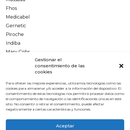
Fhos
Medicabel
Gernetic
Piroche
Indiba
Mary Cohr
Información legal
Gestionar el
Aviso Legal
consentimiento de las
cookies
Política de privacidad
Política de cookies
Para ofrecer las mejores experiencias, utilizamos tecnologías como las
cookies para almacenar y/o acceder a la información del dispositivo. El
Terminos y condiciones
consentimiento de estas tecnologías nos permitirá procesar datos como
el comportamiento de navegación o las identificaciones únicas en este
Envíos y devoluciones
sitio. No consentir o retirar el consentimiento, puede afectar
Pago seguro
negativamente a ciertas características y funciones.
Contacto
Aceptar